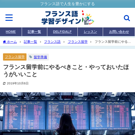
フランス語で人生を豊かにする
HOME
記事一覧
DELF/DALF
レッスン
お問い合わせ
ホーム
記事一覧
フランス語
フランス留学
フランス留学前にやるべ
きこと・やっておいたほうがいいこと
フランス留学
留学準備
フランス留学前にやるべきこと・やっておいたほ
うがいいこと
2019年10月6日