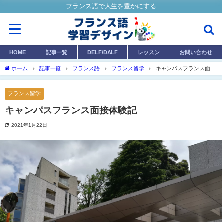
フランス語で人生を豊かにする
HOME
記事一覧
DELF/DALF
レッスン
お問い合わせ
ホーム
記事一覧
フランス語
フランス留学
キャンパスフランス面接
体験記
フランス留学
キャンパスフランス面接体験記
2021年1月22日