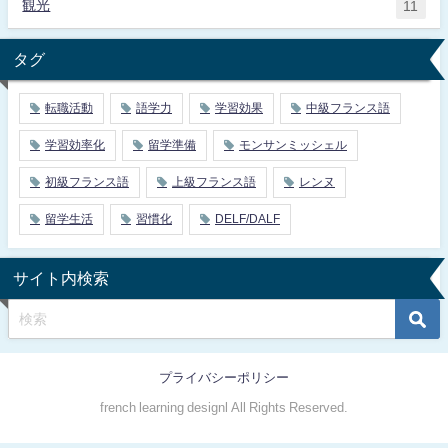
観光
11
タグ
転職活動
語学力
学習効果
中級フランス語
学習効率化
留学準備
モンサンミッシェル
初級フランス語
上級フランス語
レンヌ
留学生活
習慣化
DELF/DALF
サイト内検索
プライバシーポリシー
french learning designl All Rights Reserved.