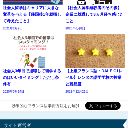
社会人留学はキャリアに大きな
【社会人留学経験者のその後】
変革を与える【帰国後1年就職し
企業に就職して3ヵ月経ち感じた
て考えたこと】
こと
2021年2月9日
2020年6月8日
社会人3年目で退職して留学する
【上級フランス語・DALF C1レ
のはいいタイミング！ただし条
ベル】レンヌの語学学校の授業
件有
と難易度
2020年3月14日
2019年12月21日
効果的なフランス語学習方法をお届け
サイト運営者