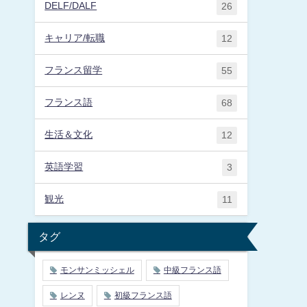
DELF/DALF
26
キャリア/転職
12
フランス留学
55
フランス語
68
生活＆文化
12
英語学習
3
観光
11
タグ
モンサンミッシェル
中級フランス語
レンヌ
初級フランス語