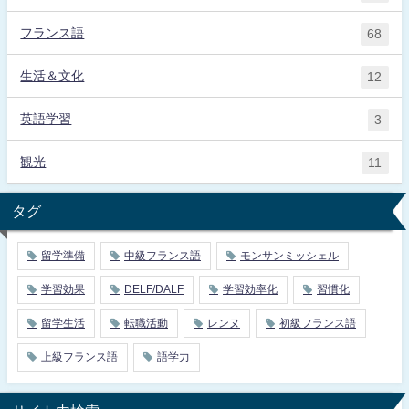
フランス語
68
生活＆文化
12
英語学習
3
観光
11
タグ
留学準備
中級フランス語
モンサンミッシェル
学習効果
DELF/DALF
学習効率化
習慣化
留学生活
転職活動
レンヌ
初級フランス語
上級フランス語
語学力