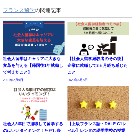
フランス留学
の関連記事
社会人留学はキャリアに大きな
【社会人留学経験者のその後】
変革を与える【帰国後1年就職し
企業に就職して3ヵ月経ち感じた
て考えたこと】
こと
2021年2月9日
2020年6月8日
社会人3年目で退職して留学する
【上級フランス語・DALF C1レ
のはいいタイミング！ただし条
ベル】レンヌの語学学校の授業