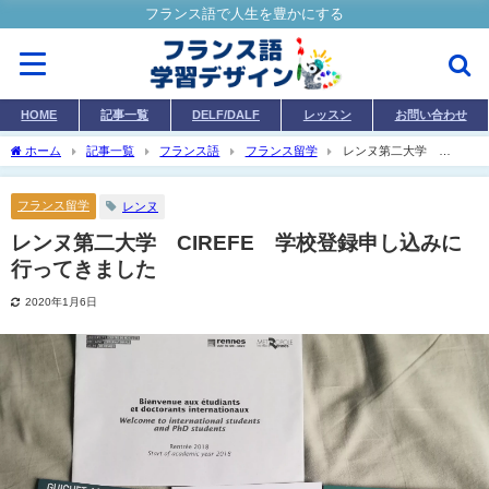
フランス語で人生を豊かにする
HOME
記事一覧
DELF/DALF
レッスン
お問い合わせ
ホーム
記事一覧
フランス語
フランス留学
レンヌ第二大学
CIREFE 学校登録申し込みに行ってきました
フランス留学
レンヌ
レンヌ第二大学 CIREFE 学校登録申し込みに
行ってきました
2020年1月6日