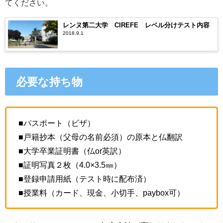
てください。
レンヌ第二大学 CIREFE レベル分けテスト内容
2018.9.1
必要な持ち物
■パスポート（ビザ）
■戸籍抄本（父母の名前必須）の原本と仏翻訳
■大学卒業証明書（仏or英訳）
■証明写真２枚（4.0×3.5㎜）
■登録申請用紙（テスト時に配布済）
■授業料（カード、現金、小切手、paybox可）