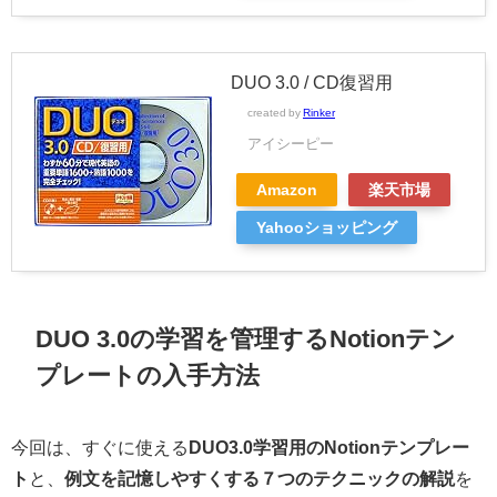
DUO 3.0 / CD復習用
created by
Rinker
アイシーピー
Amazon
楽天市場
Yahooショッピング
DUO 3.0の学習を管理するNotionテン
プレートの入手方法
今回は、すぐに使える
DUO3.0学習用のNotionテンプレー
ト
と、
例文を記憶しやすくする７つのテクニックの解説
を