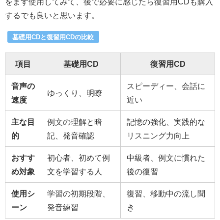
をまず使用してみて、後で必要に感じたら復習用CDも購入
するでも良いと思います。
基礎用CDと復習用CDの比較
項目
基礎用CD
復習用CD
音声の
スピーディー、会話に
ゆっくり、明瞭
速度
近い
主な目
例文の理解と暗
記憶の強化、実践的な
的
記、発音確認
リスニング力向上
おすす
初心者、初めて例
中級者、例文に慣れた
め対象
文を学習する人
後の復習
使用シ
学習の初期段階、
復習、移動中の流し聞
ーン
発音練習
き