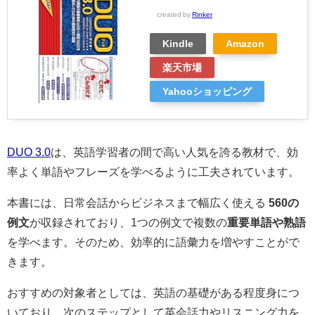
created by
Rinker
Kindle
Amazon
楽天市場
Yahooショッピング
DUO 3.0
は、英語学習者の間で高い人気を誇る教材で、効
率よく単語やフレーズを学べるように工夫されています。
本書には、日常会話からビジネスまで幅広く使える
560の
例文
が収録されており、1つの例文で複数の
重要単語や熟語
を学べます。そのため、効率的に語彙力を増やすことがで
きます。
おすすめの対象者としては、英語の基礎がある程度身につ
いており、次のステップとして英会話力やリスニング力を