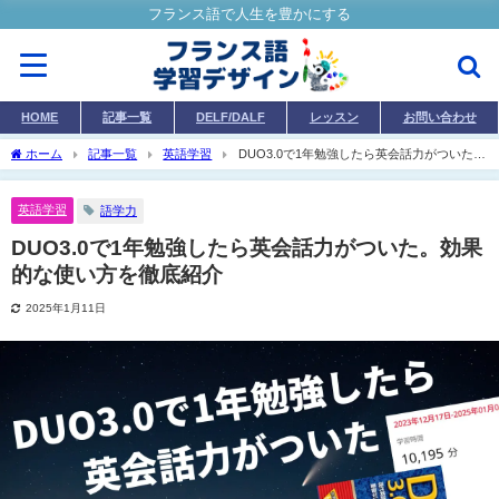
フランス語で人生を豊かにする
HOME
記事一覧
DELF/DALF
レッスン
お問い合わせ
ホーム
記事一覧
英語学習
DUO3.0で1年勉強したら英会話力がついた。
効果的な使い方を徹底紹介
英語学習
語学力
DUO3.0で1年勉強したら英会話力がついた。効果
的な使い方を徹底紹介
2025年1月11日