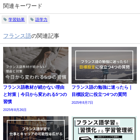
関連キーワード
学習効果
語学力
フランス語
の関連記事
フランス語教材が続かない理由
フランス語の勉強に迷ったら｜
と対策｜今日から変われる5つの
目標設定に役立つ4つの質問
習慣
2025年8月7日
2025年8月26日