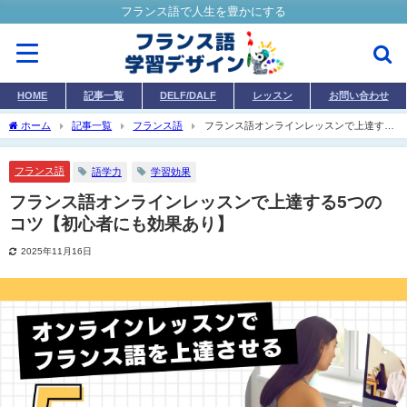
フランス語で人生を豊かにする
HOME
記事一覧
DELF/DALF
レッスン
お問い合わせ
ホーム
記事一覧
フランス語
フランス語オンラインレッスンで上達する
5つのコツ【初心者にも効果あり】
フランス語
語学力
学習効果
フランス語オンラインレッスンで上達する5つの
コツ【初心者にも効果あり】
2025年11月16日