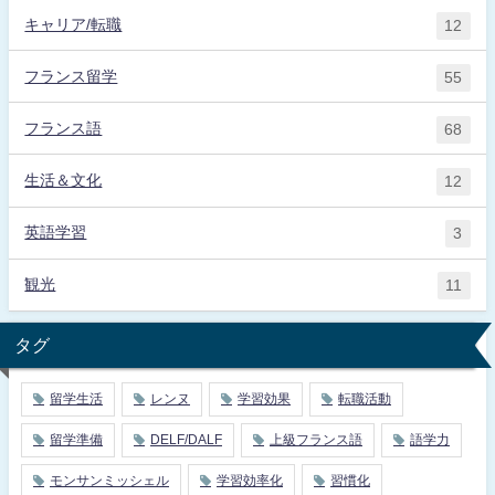
キャリア/転職
12
フランス留学
55
フランス語
68
生活＆文化
12
英語学習
3
観光
11
タグ
留学生活
レンヌ
学習効果
転職活動
留学準備
DELF/DALF
上級フランス語
語学力
モンサンミッシェル
学習効率化
習慣化